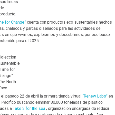
sus líneas
de
producto.
me for Change”
cuenta con productos eco sustentables hechos
tas, chalecos y parcas diseñados para las actividades de
ares en que vivimos, exploramos y descubrimos, por eso busca
stenible para el 2025.
Coleccion
sustentable
“Time for
change”
The North
Face
el pasado 22 de abril la primera tienda virtual
“Renew Labs”
en
 Pacífico buscando eliminar 80,000 toneladas de plástico
nadas a
Take 3 for the sea
, organización encargada de reducir
céano, conservando y protegiendo el medio ambiente. Acá