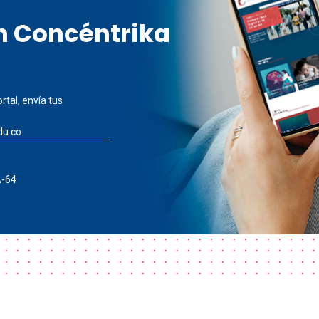
en Concéntrika
rtal, envía tus
du.co
A-64