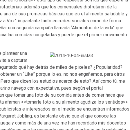
isfactorias, además que los comensales disfrutaron de la
de una de sus promesas básicas que es el alimento saludable y
z a Voz” impactante tanto en redes sociales como de forma
ar una segunda campaña llamada “Alimentos de la vida” que
hacia las comidas congeladas y puede que el primer movimiento
 plantear una
ita a capturar
eguntado qué hay detrás de miles de pixeles? ¿Popularidad?
 obtener un “Like” porque lo es, no nos engañemos, para otros
 ¿Pero que dicen los estudios acerca de esto? Así como tú, me
rino navego con expectativa, pues según el portal
rman que tomar una foto de su comida antes de comer hace que
a afirman <<tomarle foto a su alimento agudiza los sentidos>>
publicistas e interesados en el medio se encuentran informados
argaret Jobling, es bastante obvio que el que conoce las
ue juega y como más de una vez me han recordado mis docentes
tecnológico que ha generado una metamorfosis en la población