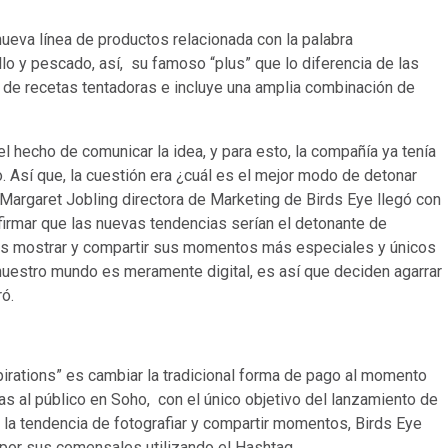
ueva línea de productos relacionada con la palabra
llo y pescado, así, su famoso “plus” que lo diferencia de las
 de recetas tentadoras e incluye una amplia combinación de
l hecho de comunicar la idea, y para esto, la compañía ya tenía
o. Así que, la cuestión era ¿cuál es el mejor modo de detonar
. Margaret Jobling directora de Marketing de Birds Eye llegó con
afirmar que las nuevas tendencias serían el detonante de
sonas mostrar y compartir sus momentos más especiales y únicos
estro mundo es meramente digital, es así que deciden agarrar
ó.
pirations” es cambiar la tradicional forma de pago al momento
as al público en Soho, con el único objetivo del lanzamiento de
a tendencia de fotografiar y compartir momentos, Birds Eye
por sus comensales utilizando el Hashtag