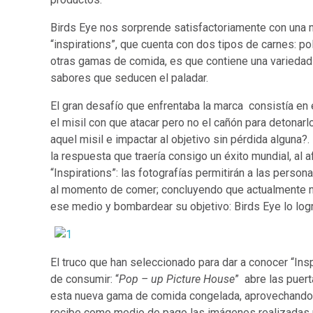
Birds Eye nos sorprende satisfactoriamente con una n
“inspirations”, que cuenta con dos tipos de carnes: po
otras gamas de comida, es que contiene una variedad
sabores que seducen el paladar.
El gran desafío que enfrentaba la marca consistía en e
el misil con que atacar pero no el cañón para detonarl
aquel misil e impactar al objetivo sin pérdida alguna?
la respuesta que traería consigo un éxito mundial, al 
“Inspirations”: las fotografías permitirán a las per
al momento de comer; concluyendo que actualmente nu
ese medio y bombardear su objetivo: Birds Eye lo logr
El truco que han seleccionado para dar a conocer “Ins
de consumir: “
Pop – up Picture House
” abre las puert
esta nueva gama de comida congelada, aprovechando l
recibe como medio de pago las imágenes realizadas 