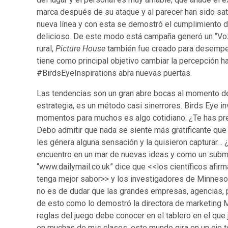
marca después de su ataque y al parecer han sido sat
nueva línea y con esta se demostró el cumplimiento 
delicioso. De este modo está campaña generó un “Vo
rural,
Picture House
también fue creado para desempeñ
tiene como principal objetivo cambiar la percepción 
#BirdsEyeInspirations abra nuevas puertas.
Las tendencias son un gran abre bocas al momento de
estrategia, es un método casi sinerrores. Birds Eye inv
momentos para muchos es algo cotidiano. ¿Te has pr
Debo admitir que nada se siente más gratificante que
les génera alguna sensación y la quisieron capturar…
encuentro en un mar de nuevas ideas y como un subma
“www.dailymail.co.uk” dice que <<los científicos afi
tenga mejor sabor>> y los investigadores de Minnesot
no es de dudar que las grandes empresas, agencias, 
de esto como lo demostró la directora de marketing M
reglas del juego debe conocer en el tablero en el q
en muchas de mis clases, este mundo gira en un eje 