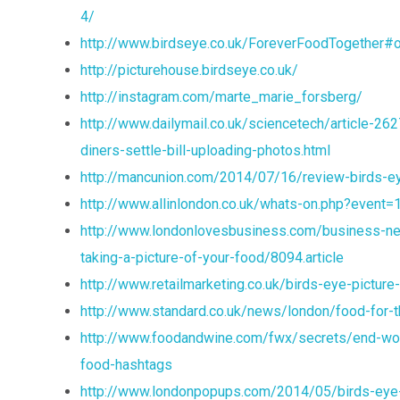
4/
http://www.birdseye.co.uk/ForeverFoodTogether#o
http://picturehouse.birdseye.co.uk/
http://instagram.com/marte_marie_forsberg/
http://www.dailymail.co.uk/sciencetech/article-
diners-settle-bill-uploading-photos.html
http://mancunion.com/2014/07/16/review-birds-eye
http://www.allinlondon.co.uk/whats-on.php?event
http://www.londonlovesbusiness.com/business-ne
taking-a-picture-of-your-food/8094.article
http://www.retailmarketing.co.uk/birds-eye-picture
http://www.standard.co.uk/news/london/food-for-t
http://www.foodandwine.com/fwx/secrets/end-worl
food-hashtags
http://www.londonpopups.com/2014/05/birds-eye-i