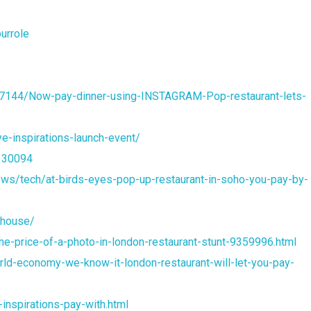
urrole
2627144/Now-pay-dinner-using-INSTAGRAM-Pop-restaurant-lets-
-inspirations-launch-event/
=130094
ws/tech/at-birds-eyes-pop-up-restaurant-in-soho-you-pay-by-
-house/
he-price-of-a-photo-in-london-restaurant-stunt-9359996.html
d-economy-we-know-it-london-restaurant-will-let-you-pay-
nspirations-pay-with.html