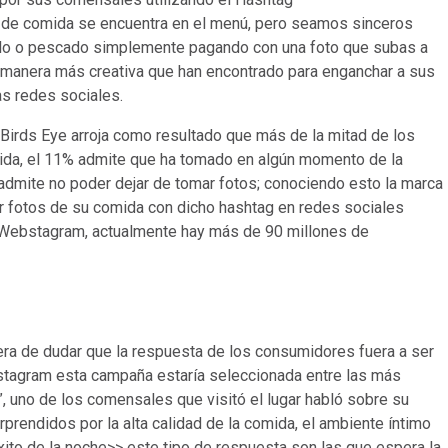
o de comida se encuentra en el menú, pero seamos sinceros
ollo o pescado simplemente pagando con una foto que subas a
e manera más creativa que han encontrado para enganchar a sus
las redes sociales.
Birds Eye arroja como resultado que más de la mitad de los
ida, el 11% admite que ha tomado en algún momento de la
admite no poder dejar de tomar fotos; conociendo esto la marca
tir fotos de su comida con dicho hashtag en redes sociales
n Webstagram, actualmente hay más de 90 millones de
era de dudar que la respuesta de los consumidores fuera a ser
nstagram esta campaña estaría seleccionada entre las más
”, uno de los comensales que visitó el lugar habló sobre su
rendidos por la alta calidad de la comida, el ambiente íntimo
xito de la noche>> este tipo de respuesta son las que espera la