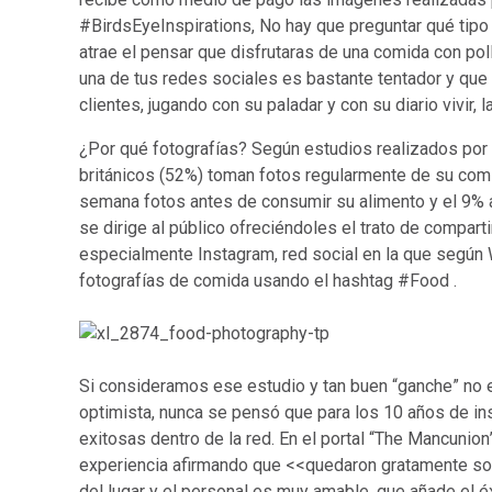
#BirdsEyeInspirations, No hay que preguntar qué tip
atrae el pensar que disfrutaras de una comida con p
una de tus redes sociales es bastante tentador y qu
clientes, jugando con su paladar y con su diario vivir, 
¿Por qué fotografías? Según estudios realizados por 
británicos (52%) toman fotos regularmente de su com
semana fotos antes de consumir su alimento y el 9% 
se dirige al público ofreciéndoles el trato de compar
especialmente Instagram, red social en la que segú
fotografías de comida usando el hashtag #Food .
Si consideramos ese estudio y tan buen “ganche” no 
optimista, nunca se pensó que para los 10 años de i
exitosas dentro de la red. En el portal “The Mancunion
experiencia afirmando que <<quedaron gratamente sorp
del lugar y el personal es muy amable, que añade el é