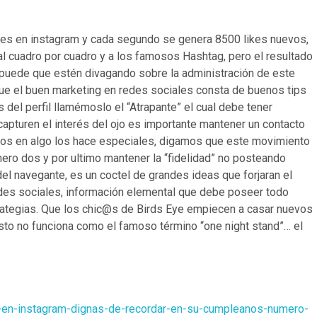
mes en instagram y cada segundo se genera 8500 likes nuevos,
l cuadro por cuadro y a los famosos Hashtag, pero el resultado
 puede que estén divagando sobre la administración de este
 que el buen marketing en redes sociales consta de buenos tips
s del perfil llamémoslo el “Atrapante” el cual debe tener
apturen el interés del ojo es importante mantener un contacto
idos en algo los hace especiales, digamos que este movimiento
mero dos y por ultimo mantener la “fidelidad” no posteando
el navegante, es un coctel de grandes ideas que forjaran el
edes sociales, información elemental que debe poseer todo
ategias. Que los chic@s de Birds Eye empiecen a casar nuevos
sto no funciona como el famoso término “one night stand”… el
s-en-instagram-dignas-de-recordar-en-su-cumpleanos-numero-