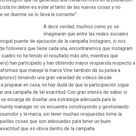
icista mi deber es estar al tanto de las nuevas cosas y no
se duerme se lo lleva la corriente”.
A decir verdad, muchos como yo se
imaginarán que entre las redes sociales
rincipal puente de ejecución de la campaña Instagram, si nos
 de followers que tiene cada una, encontraremos que Instagram
cuadro no ha tenido el resultado más alto, mientras que
ers) han participado y han obtenido mayor respuesta respecto a
taformas que maneja la marca Vine también da su pelea a
ptores) teniendo una gran variedad de videos desde
 preparar en casa, no hay duda de que la participación sigue
ar una campaña de tal exactitud. Con gran interés de saber si
 se encarga de diseñar una estrategia adecuada para la
ommunity manager no se encuentra construyendo y gestionando
onsumidor y la marca, sin tener muchas respuestas tome la
quellas cosas que son adecuadas para tener un buen
inexactitud que es obvia dentro de la campaña.