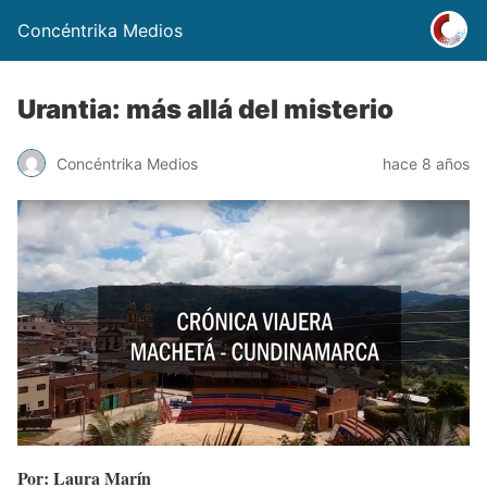
Concéntrika Medios
Urantia: más allá del misterio
Concéntrika Medios
hace 8 años
Por:
Laura Marín