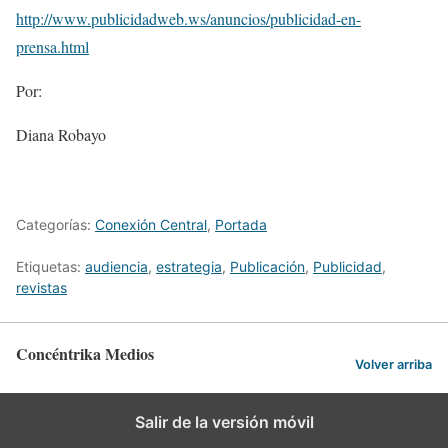
http://www.publicidadweb.ws/anuncios/publicidad-en-
prensa.html
Por:
Diana Robayo
Categorías:
Conexión Central
,
Portada
Etiquetas:
audiencia
,
estrategia
,
Publicación
,
Publicidad
,
revistas
Concéntrika Medios
Volver arriba
Salir de la versión móvil