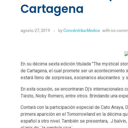
Cartagena
agosto 27, 2019
by
Concéntrika Medios
with
no comm
En su décima sexta edición titulada ‘’The mystical stor
de Cartagena, el cual promete ser un acontecimiento i
estará lleno de sorpresas, escenarios alucinantes y s
En esta ocasión, se encontraran Dj’s internacionales c
Tiësto, Nicky Romero, entre otros. Brindando una expe
Contará con la participación especial de Cato Anaya, 
primera aparición en el Tomorrowland en la décima qui
español a otro nivel. También se presentara, J balvin
el mix de ¨la candela viva¨.