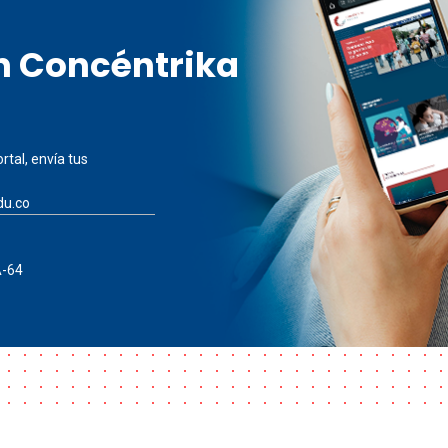
en Concéntrika
rtal, envía tus
du.co
A-64