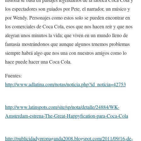
los espectadores son guiados por Pete, el narrador, un músico y
por Wendy. Personajes como estos solo se pueden encontrar en
los comerciales de Coca Cola, esos que nos hacen reír y que nos
alegran unos minutos la vida; que viven en un mundo lleno de
fantasía mostrándonos que aunque algunos tenemos problemas
siempre habrá algo que nos una con nuestros amigos como lo
hace puede hacer una Coca Cola.
Fuentes:
http://www.adlatina.com/notas/noticia.php?id_noticia=42753
http://www.latinspots.com/site/sp/nota/detalle/24884/WK-
Amsterdam-estrena-The-Great-Happyfication-para-Coca-Cola
http://publicidadypropaganda2008.blogspot.com/2011/09/16-de-