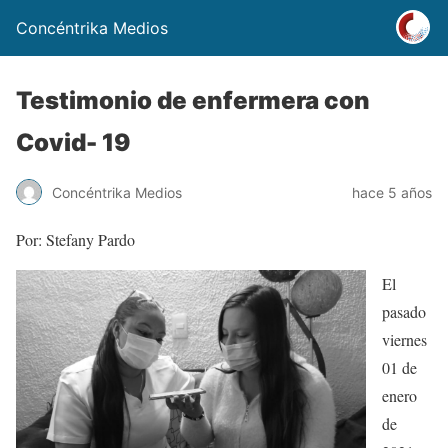
Concéntrika Medios
Testimonio de enfermera con
Covid- 19
Concéntrika Medios
hace 5 años
Por: Stefany Pardo
El
pasado
viernes
01 de
enero
de