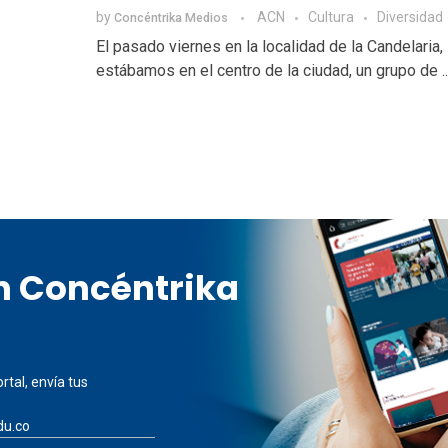
by
ACN
Cultura
Diversidad
Concéntrika Medios
El pasado viernes en la localidad de la Candelaria,
estábamos en el centro de la ciudad, un grupo de ..
en Concéntrika
rtal, envía tus
du.co