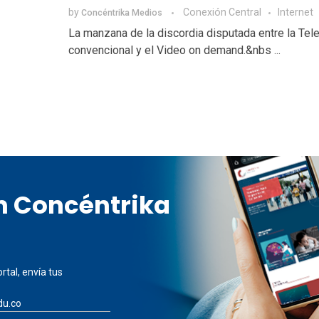
by
Conexión Central
Internet
Concéntrika Medios
La manzana de la discordia disputada entre la Tel
convencional y el Video on demand.&nbs ...
en Concéntrika
rtal, envía tus
du.co