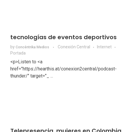
tecnologías de eventos deportivos
by
Conexión Central
Internet
Concéntrika Medios
Portada
<p>Listen to <a
href="https://hearthis.at/conexion2central/podcast-
thunder/" target="_ ...
Telepresencia, mujeres en Colombia