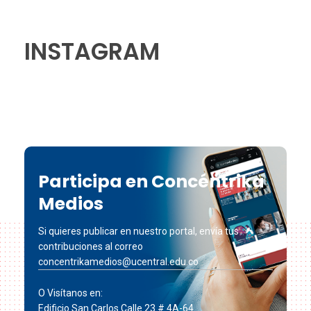
INSTAGRAM
Participa en Concéntrika
Medios
Si quieres publicar en nuestro portal, envía tus
contribuciones al correo
concentrikamedios@ucentral.edu.co
O Visítanos en:
Edificio San Carlos Calle 23 # 4A-64