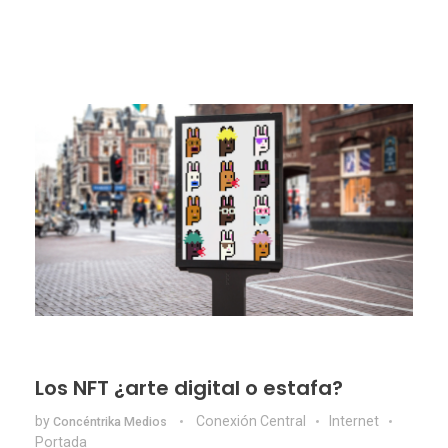
Los NFT ¿arte digital o estafa?
by
Conexión Central
Internet
Concéntrika Medios
Portada