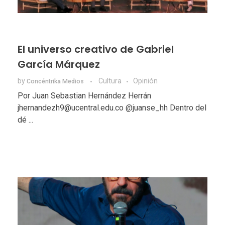
El universo creativo de Gabriel
García Márquez
by
Cultura
Opinión
Concéntrika Medios
Por Juan Sebastian Hernández Herrán
jhernandezh9@ucentral.edu.co @juanse_hh Dentro del
dé ...