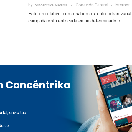
by
Conexión Central
Internet
Concéntrika Medios
Esto es relativo, como sabemos, entre otras variab
campaña está enfocada en un determinado p ...
en Concéntrika
rtal, envía tus
du.co