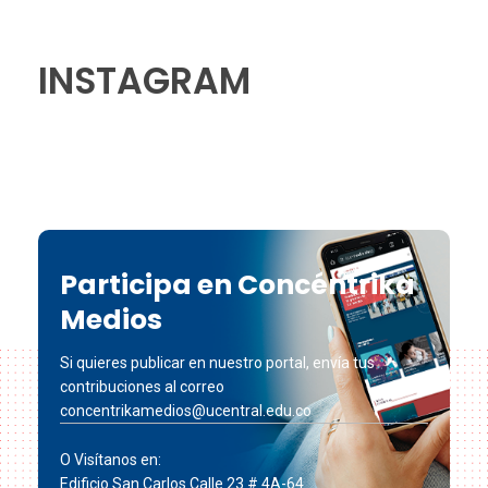
INSTAGRAM
Participa en Concéntrika
Medios
Si quieres publicar en nuestro portal, envía tus
contribuciones al correo
concentrikamedios@ucentral.edu.co
O Visítanos en:
Edificio San Carlos Calle 23 # 4A-64