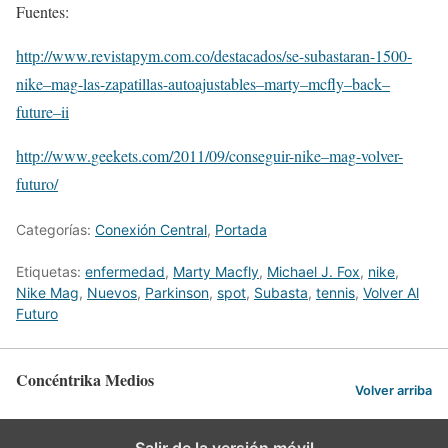
Fuentes:
http://www.
revistapym
.com.
co
/destacados/
se
-subastaran-1500-
nike
–
mag
-las-zapatillas-
autoajustables
–
marty
–
mcfly
–
back
–
future
–
ii
http://www.
geekets
.com/2011/09/conseguir-
nike
–
mag
-volver-
futuro/
Categorías:
Conexión Central
,
Portada
Etiquetas:
enfermedad
,
Marty Macfly
,
Michael J. Fox
,
nike
,
Nike Mag
,
Nuevos
,
Parkinson
,
spot
,
Subasta
,
tennis
,
Volver Al
Futuro
Concéntrika Medios
Volver arriba