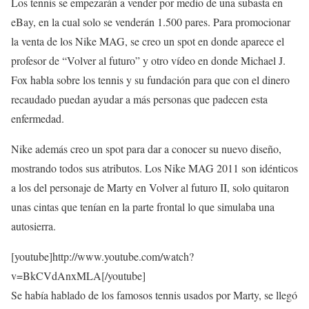
Los
tennis
se empezarán a vender por medio de una subasta
en
eBay
, en la
cual solo se venderán 1.500 pares. Para promocionar
la venta de los
Nike
MAG,
se creo un
spot
en
donde aparece el
profesor de “Volver al futuro” y otro vídeo en donde
Michael
J.
Fox
habla sobre los
tennis
y
su fundación para que con el dinero
recaudado puedan ayudar a más personas que padecen esta
enfermedad.
Nike
además creo un
spot
para
dar a conocer su nuevo diseño,
mostrando todos sus atributos
. Los
Nike
MAG 2011 son
idénticos
a los del personaje de
Marty
en
Volver al futuro II, solo quitaron
unas cintas que tenían en la parte frontal lo que simulaba una
autosierra.
[youtube]http://www.youtube.com/watch?
v=BkCVdAnxMLA[/youtube]
Se había hablado de los famosos
tennis
usados por
Marty
,
se llegó