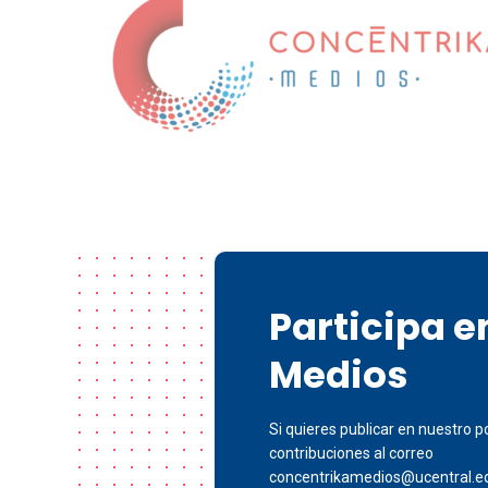
Participa 
Medios
Si quieres publicar en nuestro po
contribuciones al correo
concentrikamedios@ucentral.e