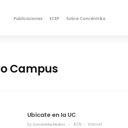
Publicaciones
ECEP
Sobre Concéntrika
evo Campus
Ubícate en la UC
by
ACN
Internet
Concéntrika Medios