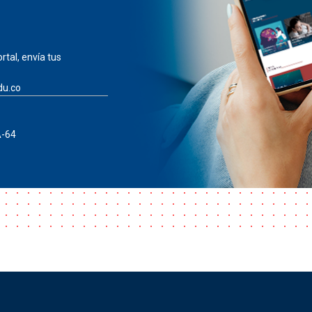
rtal, envía tus
du.co
A-64