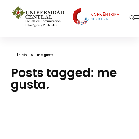
Concéntrika Medios
Inicio
»
me gusta.
Posts tagged: me
gusta.