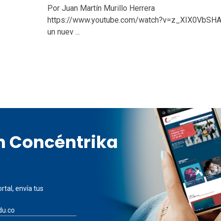
Por Juan Martín Murillo Herrera
https://www.youtube.com/watch?v=z_XIX0VbSH
un nuev ...
en Concéntrika
rtal, envía tus
du.co