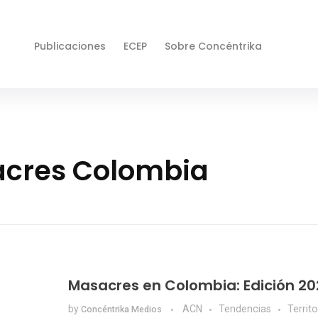
Publicaciones
ECEP
Sobre Concéntrika
acres Colombia
Masacres en Colombia: Edición 20
by
ACN
Tendencias
Territo
Concéntrika Medios