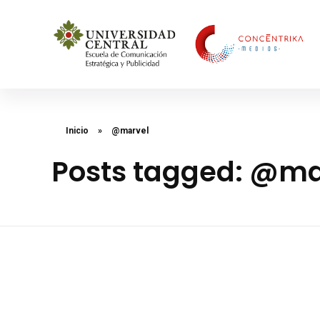
Concéntrika Medios
Inicio
»
@marvel
Posts tagged: @ma