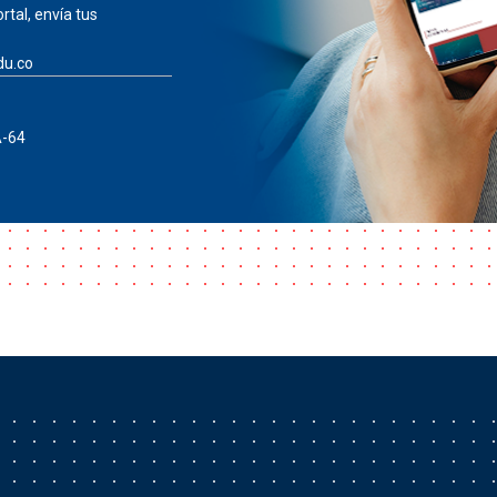
rtal, envía tus
du.co
A-64