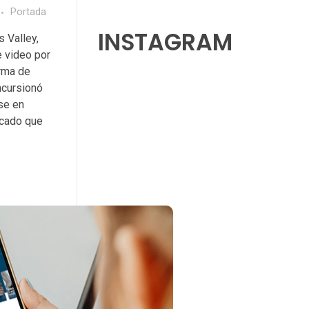
Portada
INSTAGRAM
s Valley,
e video por
orma de
ncursionó
se en
rcado que