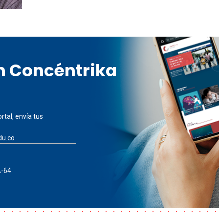
en Concéntrika
rtal, envía tus
du.co
A-64