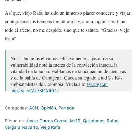
Así que, viejo Rafa, ha sido un inmenso placer conocerte y viajar
contigo en estos tiempos tumultuosos y, ahora, optimistas. Con
todo el afecto, no me despido, sino que te saludo. “Gracias, viejo
Rafa”.
Nos saludamos el viernes efusivamente, a pesar de su
vulnerabilidad noté la fuerza de la convicción intacta, la
vitalidad de la lucha. Hablamos de la ocupación de ciénagas
y de la bahía de Cartagena. Queda su legado a tod@s l@s
ambientalistas de Colombia. Vuela alto
@vergaran
https://t.co/Zk58EAiROr
— Susana Muhamad (@susanamuhamad)
August 16, 2022
Categorías:
ACN
,
Opinión
,
Portada
Etiquetas:
Javier Correa Correa
,
M-19
,
Quijotadas
,
Rafael
Vergara Navarro
,
Viejo Rafa