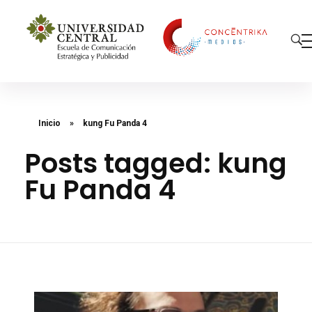
Concéntrika Medios
Inicio
»
kung Fu Panda 4
Posts tagged: kung
Fu Panda 4