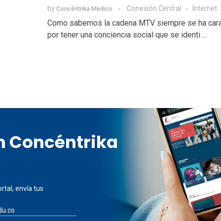
by
Conexión Central
Internet
Concéntrika Medios
Como sabemos la cadena MTV siempre se ha cara
por tener una conciencia social que se identi ...
en Concéntrika
rtal, envía tus
du.co