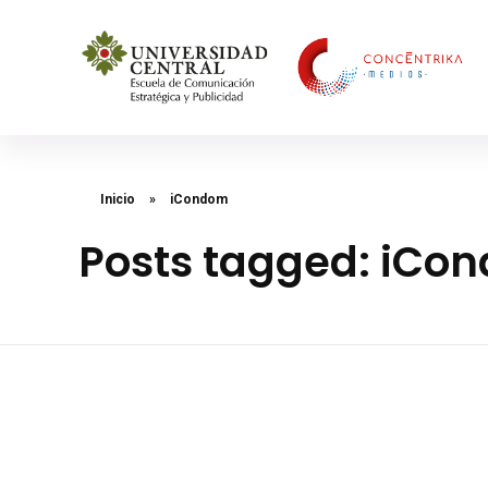
Concéntrika Medios
Inicio
»
iCondom
Posts tagged: iCo