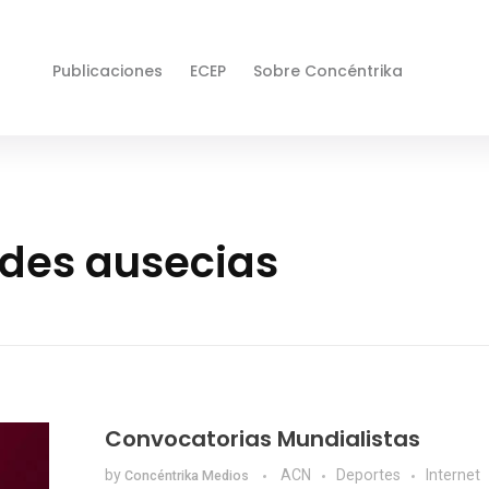
Publicaciones
ECEP
Sobre Concéntrika
ndes ausecias
Convocatorias Mundialistas
by
ACN
Deportes
Internet
Concéntrika Medios