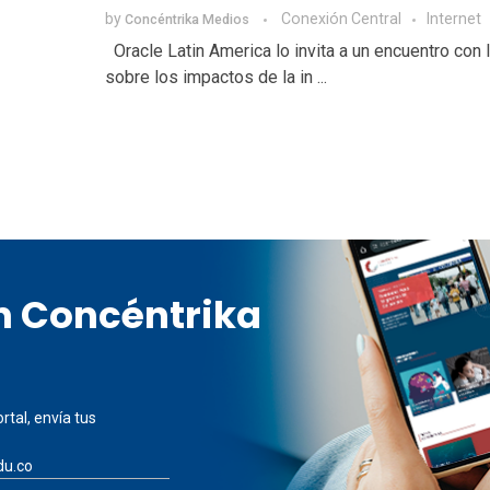
by
Conexión Central
Internet
Concéntrika Medios
Oracle Latin America lo invita a un encuentro con 
sobre los impactos de la in ...
en Concéntrika
rtal, envía tus
du.co