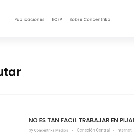
Publicaciones
ECEP
Sobre Concéntrika
utar
NO ES TAN FACíL TRABAJAR EN PIJ
by
Conexión Central
Internet
Concéntrika Medios