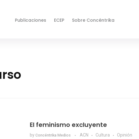
Publicaciones
ECEP
Sobre Concéntrika
urso
El feminismo excluyente
by
ACN
Cultura
Opinión
Concéntrika Medios