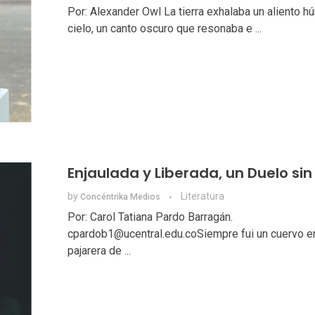
Por: Alexander Owl La tierra exhalaba un aliento h
cielo, un canto oscuro que resonaba e ...
Enjaulada y Liberada, un Duelo sin 
by
Literatura
Concéntrika Medios
Por: Carol Tatiana Pardo Barragán.
cpardob1@ucentral.edu.coSiempre fui un cuervo e
pajarera de ...