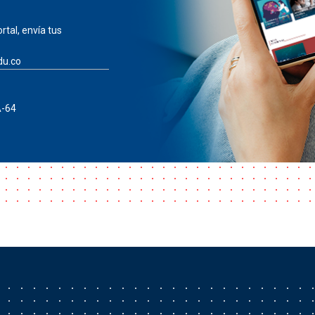
rtal, envía tus
du.co
A-64