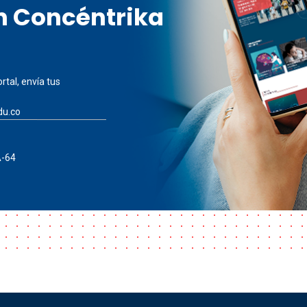
en Concéntrika
rtal, envía tus
du.co
A-64