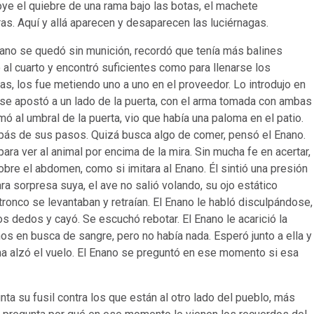
ye el quiebre de una rama bajo las botas, el machete
ras. Aquí y allá aparecen y desaparecen las luciérnagas.
no se quedó sin munición, recordó que tenía más balines
 al cuarto y encontró suficientes como para llenarse los
ras, los fue metiendo uno a uno en el proveedor. Lo introdujo en
tio se apostó a un lado de la puerta, con el arma tomada con ambas
 al umbral de la puerta, vio que había una paloma en el patio.
mpás de sus pasos. Quizá busca algo de comer, pensó el Enano.
para ver al animal por encima de la mira. Sin mucha fe en acertar,
obre el abdomen, como si imitara al Enano. Él sintió una presión
ra sorpresa suya, el ave no salió volando, su ojo estático
tronco se levantaban y retraían. El Enano le habló disculpándose,
os dedos y cayó. Se escuchó rebotar. El Enano le acarició la
os en busca de sangre, pero no había nada. Esperó junto a ella y
oma alzó el vuelo. El Enano se preguntó en ese momento si esa
 su fusil contra los que están al otro lado del pueblo, más