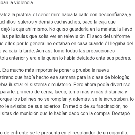
ban la violencia.
ález la pistola, el señor miró hacia la calle con desconfianza, y
cuchillos, saleros y demás cachivaches, sacó la caja que
dejó la caja ahí mismo. No quiso guardarla en la maleta; la llevó
las películas que solía ver en televisión. El saco del uniforme
que ellos por lo general no estaban en casa cuando él llegaba del
 ya caía la tarde. Aun así, tomó todas las precauciones
tola anterior y era ella quien lo había delatado ante sus padres.
zó. Era mucho más importante poner a prueba la nueva
estireno que había hecho esa semana para la clase de biología;
ía ilustrar el sistema circulatorio. Pero ahora podía divertirse
spararle, primero de cerca; luego, tomó más y más distancia y
orque los balines no se rompían y, además, se le incrustaban, lo
reno le avisaba de sus aciertos. En medio de su fascinación, no
lsitas de munición que le habían dado con la compra. Destapó
 de enfrente se le presenta en el resplandor de un cigarrillo.