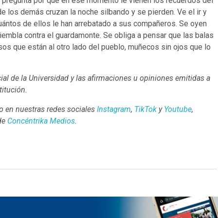
Se pregunta por qué en ese momento le vienen los recuerdos del
de los demás cruzan la noche silbando y se pierden. Ve el ir y
cuántos de ellos le han arrebatado a sus compañeros. Se oyen
 tiembla contra el guardamonte. Se obliga a pensar que las balas
sos que están al otro lado del pueblo, muñecos sin ojos que lo
ial de la Universidad y las afirmaciones u opiniones emitidas a
titución.
 en nuestras redes sociales
Instagram
,
TikTok
y
Youtube
,
 de
Concéntrika Medios
.