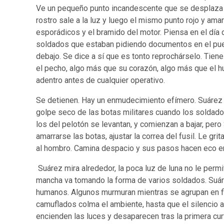
Ve un pequeño punto incandescente que se desplaza a
rostro sale a la luz y luego el mismo punto rojo y amar
esporádicos y el bramido del motor. Piensa en el día de
soldados que estaban pidiendo documentos en el puen
debajo. Se dice a sí que es tonto reprochárselo. Tien
el pecho, algo más que su corazón, algo más que el 
adentro antes de cualquier operativo.
Se detienen. Hay un enmudecimiento efímero. Suárez 
golpe seco de las botas militares cuando los soldados 
los del pelotón se levantan, y comienzan a bajar, pero
amarrarse las botas, ajustar la correa del fusil. Le g
al hombro. Camina despacio y sus pasos hacen eco en 
Suárez mira alrededor, la poca luz de luna no le permi
mancha va tomando la forma de varios soldados. Suárez
humanos. Algunos murmuran mientras se agrupan en fi
camuflados colma el ambiente, hasta que el silencio a
encienden las luces y desaparecen tras la primera curva