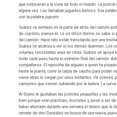
que estuvieran a la vista de todo el mundo. La policí
alguna vez. Las llamaban juguetes bélicos. Esa palabr
con la palabra
juguete.
Suárez va sentado en la parte de atrás del camión jun
de copiloto, piensa él. Le es difícil dormir, no sabe s
del camión. Hace rato están transitando por una trocha.
Suárez no alcanza a ver si los demás duermen. Los ro
siluetas, recostadas unas en otras. Suárez se apoya en 
mide cada paso hasta el extremo final del camión. Ad
compañeros. El reproche de alguien a quien ha pisado 
hasta la puerta, corre la carpa de caucho para poder v
viene atrás lo ciegan por unos instantes. Ve colores,
camiones que vienen subiendo por la ladera. La curva 
Al Enano le gustaban las pistolas pequeñas y las med
bien porque eran prácticas, discretas y, pese a ser de
haber ahorrado durante una semana el dinero que le da
remate de don González en busca de una nueva, pues la