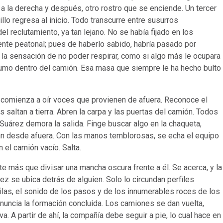
 la derecha y después, otro rostro que se enciende. Un tercer
illo regresa al inicio. Todo transcurre entre susurros
l reclutamiento, ya tan lejano. No se había fijado en los
te peatonal; pues de haberlo sabido, habría pasado por
e la sensación de no poder respirar, como si algo más le ocupara
humo dentro del camión. Esa masa que siempre le ha hecho bulto
comienza a oír voces que provienen de afuera. Reconoce el
saltan a tierra. Abren la carpa y las puertas del camión. Todos
 Suárez demora la salida. Finge buscar algo en la chaqueta,
ritan desde afuera. Con las manos temblorosas, se echa el equipo
el camión vacío. Salta.
te más que divisar una mancha oscura frente a él. Se acerca, y la
 se ubica detrás de alguien. Solo lo circundan perfiles
las, el sonido de los pasos y de los innumerables roces de los
nuncia la formación concluida. Los camiones se dan vuelta,
. A partir de ahí, la compañía debe seguir a pie, lo cual hace en