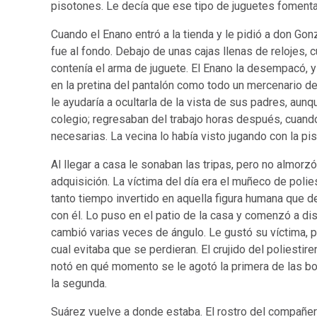
pisotones. Le decía que ese tipo de juguetes fomenta
Cuando el Enano entró a la tienda y le pidió a don Gonz
fue al fondo. Debajo de unas cajas llenas de relojes, 
contenía el arma de juguete. El Enano la desempacó, y 
en la pretina del pantalón como todo un mercenario de 
le ayudaría a ocultarla de la vista de sus padres, aun
colegio; regresaban del trabajo horas después, cuando
necesarias. La vecina lo había visto jugando con la pis
Al llegar a casa le sonaban las tripas, pero no almor
adquisición. La víctima del día era el muñeco de poli
tanto tiempo invertido en aquella figura humana que deb
con él. Lo puso en el patio de la casa y comenzó a di
cambió varias veces de ángulo. Le gustó su víctima, p
cual evitaba que se perdieran. El crujido del poliesti
notó en qué momento se le agotó la primera de las bo
la segunda.
Suárez vuelve a donde estaba. El rostro del compañero