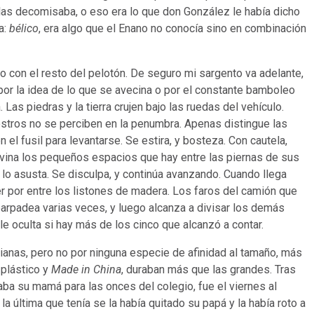
a las decomisaba, o eso era lo que don González le había dicho
a:
bélico
, era algo que el Enano no conocía sino en combinación
to con el resto del pelotón. De seguro mi sargento va adelante,
i por la idea de lo que se avecina o por el constante bamboleo
 Las piedras y la tierra crujen bajo las ruedas del vehículo.
stros no se perciben en la penumbra. Apenas distingue las
el fusil para levantarse. Se estira, y bosteza. Con cautela,
ivina los pequeños espacios que hay entre las piernas de sus
lo asusta. Se disculpa, y continúa avanzando. Cuando llega
er por entre los listones de madera. Los faros del camión que
 parpadea varias veces, y luego alcanza a divisar los demás
le oculta si hay más de los cinco que alcanzó a contar.
ianas, pero no por ninguna especie de afinidad al tamaño, más
 plástico y
Made in China
, duraban más que las grandes. Tras
ba su mamá para las onces del colegio, fue el viernes al
 última que tenía se la había quitado su papá y la había roto a