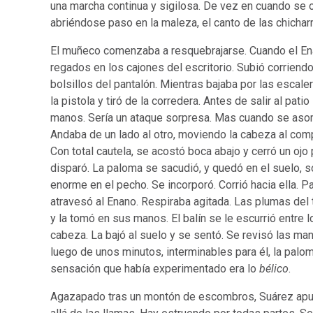
una marcha continua y sigilosa. De vez en cuando se o
abriéndose paso en la maleza, el canto de las chichar
El muñeco comenzaba a resquebrajarse. Cuando el Ena
regados en los cajones del escritorio. Subió corriendo
bolsillos del pantalón. Mientras bajaba por las escale
la pistola y tiró de la corredera. Antes de salir al pa
manos. Sería un ataque sorpresa. Mas cuando se asomó
Andaba de un lado al otro, moviendo la cabeza al co
Con total cautela, se acostó boca abajo y cerró un ojo 
disparó. La paloma se sacudió, y quedó en el suelo, s
enorme en el pecho. Se incorporó. Corrió hacia ella. Pa
atravesó al Enano. Respiraba agitada. Las plumas del 
y la tomó en sus manos. El balín se le escurrió entre l
cabeza. La bajó al suelo y se sentó. Se revisó las man
luego de unos minutos, interminables para él, la pal
sensación que había experimentado era lo
bélico
.
Agazapado tras un montón de escombros, Suárez apunta