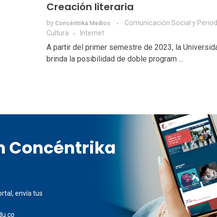
Creación literaria
by
Comunicación Social y Perio
Concéntrika Medios
Cultura
Internet
A partir del primer semestre de 2023, la Universid
brinda la posibilidad de doble program ...
en Concéntrika
rtal, envía tus
du.co