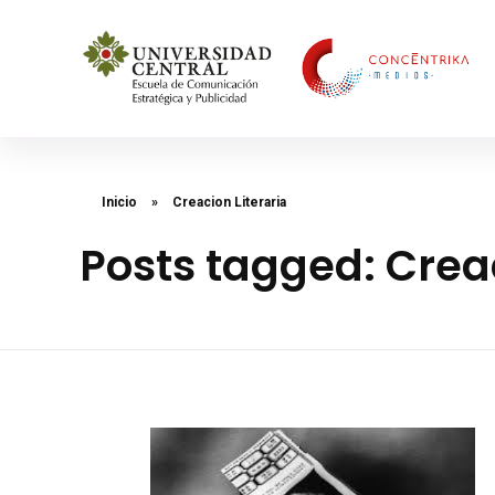
Concéntrika Medios
Inicio
»
Creacion Literaria
Posts tagged: Creac