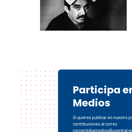
Participa 
Medios
Si quieres publicar en nuestro po
contribuciones al correo
concentrikamedios@ucentral.e