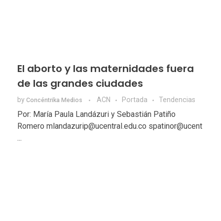
El aborto y las maternidades fuera
de las grandes ciudades
by
ACN
Portada
Tendencias
Concéntrika Medios
Por: María Paula Landázuri y Sebastián Patiño
Romero mlandazurip@ucentral.edu.co spatinor@ucent
...