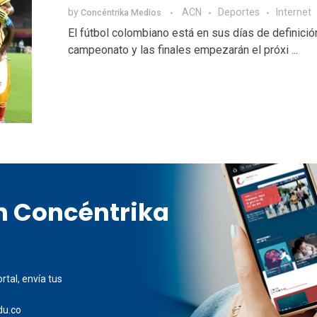
by
ACN
Deportes
Internet
Concéntrika Medios
El fútbol colombiano está en sus días de definició
campeonato y las finales empezarán el próxi ...
en Concéntrika
rtal, envía tus
du.co