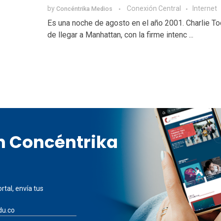
by
Conexión Central
Internet
Concéntrika Medios
Es una noche de agosto en el año 2001. Charlie T
de llegar a Manhattan, con la firme intenc ...
en Concéntrika
rtal, envía tus
du.co