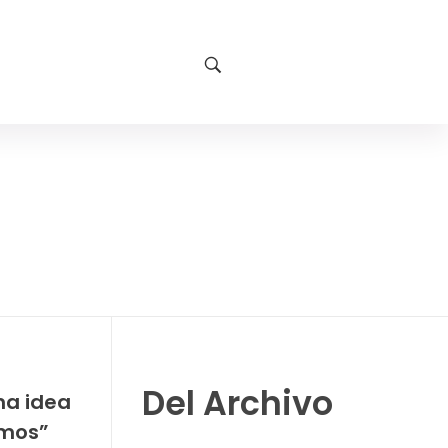
Del Archivo
na idea
emos”