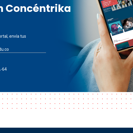
en Concéntrika
rtal, envía tus
du.co
A-64