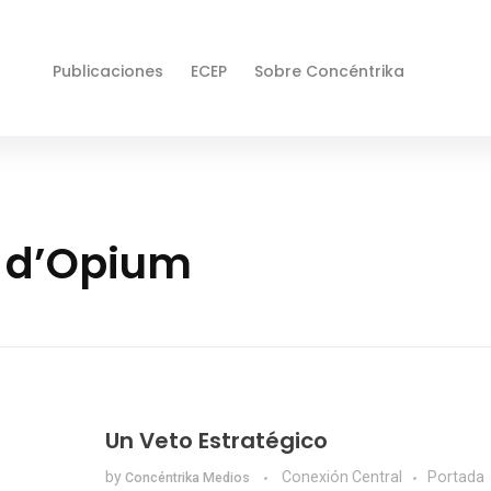
Publicaciones
ECEP
Sobre Concéntrika
e d’Opium
Un Veto Estratégico
by
Conexión Central
Portada
Concéntrika Medios