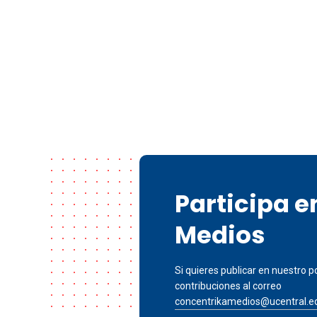
Participa 
Medios
Si quieres publicar en nuestro po
contribuciones al correo
concentrikamedios@ucentral.e