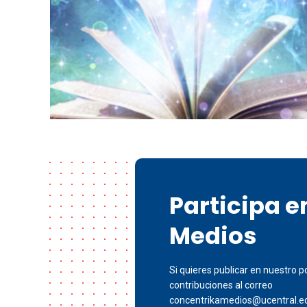
Participa 
Medios
Si quieres publicar en nuestro po
contribuciones al correo
concentrikamedios@ucentral.e