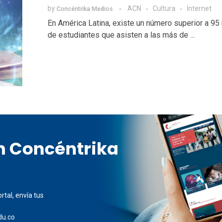
by
ACN
Cultura
Internet
Concéntrika Medios
En América Latina, existe un número superior a 95
de estudiantes que asisten a las más de ...
en Concéntrika
rtal, envía tus
du.co