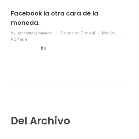
Facebook la otra cara de la
moneda.
by
Conexión Central
Medios
Concéntrika Medios
Portada
&n ...
Del Archivo