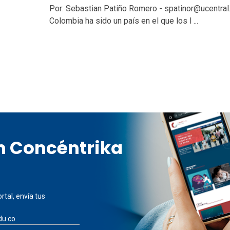
Por: Sebastian Patiño Romero - spatinor@ucentral
Colombia ha sido un país en el que los l ...
en Concéntrika
rtal, envía tus
du.co