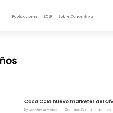
Publicaciones
ECEP
Sobre Concéntrika
años
Coca Cola nuevo marketer del añ
by
Conexión Central
Internet
Concéntrika Medios