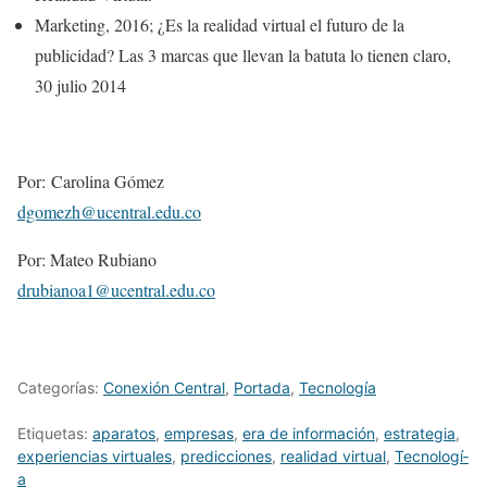
Marketing, 2016; ¿Es la realidad virtual el futuro de la
publicidad? Las 3 marcas que llevan la batuta lo tienen claro,
30 julio 2014
Por:
Carolina Gómez
dgomezh@ucentral.edu.co
Por: Mateo Rubiano
drubianoa1@ucentral.edu.co
Categorías:
Conexión Central
,
Portada
,
Tecnologí­a
Etiquetas:
aparatos
,
empresas
,
era de información
,
estrategia
,
experiencias virtuales
,
predicciones
,
realidad virtual
,
Tecnologí­
a