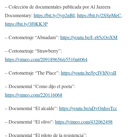
– Colección de documentales publicada por Al Jazeera
Documentary:
https://bit.ly/3yp2nBI
,
https://bit.ly/2SSpMeC
,
https://bit.ly/3f0KK3P
– Cortometraje “Abnadam”:
https://youtu.be/I–r85cOoXM
– Cortometraje “Strawberry”:
https://vimeo.com/209189656/e5510a6064
– Cortometraje “The Place”:
https://youtu.be/fgcIVhNvsII
– Documental “Como dijo el poeta”:
https://vimeo.com/220116068
– Documental “El alcalde”:
https://youtu.be/aDvOnhssTcc
– Documental “El olivo”:
https://vimeo.com/432062498
– Documental “El piloto de la resistencia”: