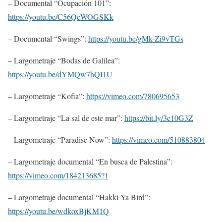
– Documental “Ocupación 101”:
https://youtu.be/C56QcWOGSKk
– Documental “Swings”:
https://youtu.be/gMk-Zi9vTGs
– Largometraje “Bodas de Galilea”:
https://youtu.be/dYMQw7hQI1U
– Largometraje “Kofia”:
https://vimeo.com/780695653
– Largometraje “La sal de este mar”:
https://bit.ly/3c10G3Z
– Largometraje “Paradise Now”:
https://vimeo.com/510883804
– Largometraje documental “En busca de Palestina”:
https://vimeo.com/184213685?1
– Largometraje documental “Hakki Ya Bird”:
https://youtu.be/wdkoxBjKM1Q