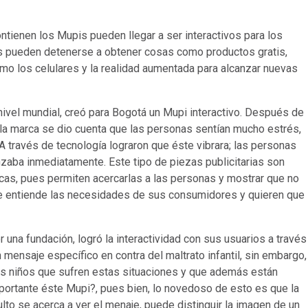
contienen los Mupis pueden llegar a ser interactivos para los
s pueden detenerse a obtener cosas como productos gratis,
como los celulares y la realidad aumentada para alcanzar nuevas
ivel mundial, creó para Bogotá un Mupi interactivo. Después de
d, la marca se dio cuenta que las personas sentían mucho estrés,
A través de tecnología lograron que éste vibrara; las personas
zaba inmediatamente. Este tipo de piezas publicitarias son
cas, pues permiten acercarlas a las personas y mostrar que no
e entiende las necesidades de sus consumidores y quieren que
na fundación, logró la interactividad con sus usuarios a través
un mensaje específico en contra del maltrato infantil, sin embargo,
los niños que sufren estas situaciones y que además están
portante éste Mupi?, pues bien, lo novedoso de esto es que la
lto se acerca a ver el menaje, puede distinguir la imagen de un