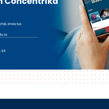
en Concéntrika
rtal, envía tus
du.co
A-64