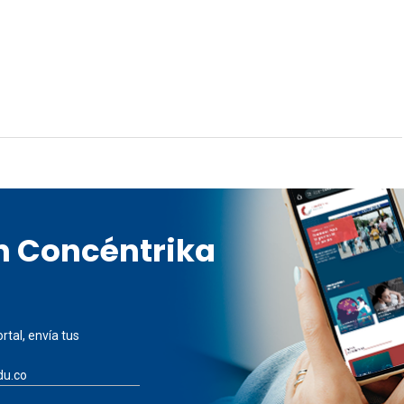
en Concéntrika
rtal, envía tus
du.co