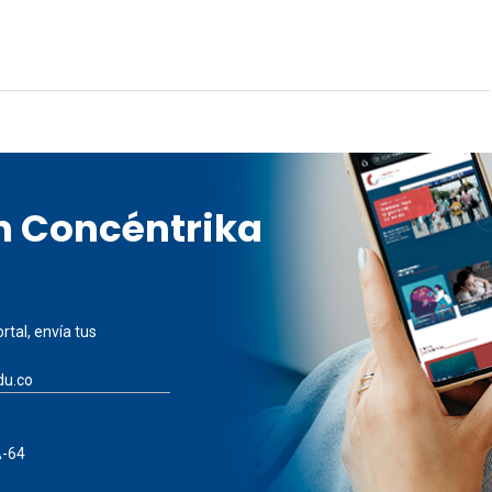
en Concéntrika
rtal, envía tus
du.co
A-64