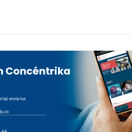
en Concéntrika
rtal, envía tus
du.co
A-64