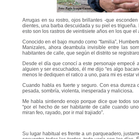
Arrugas en su rostro, ojos brillantes -que esconden 
dientes, una barba descuidada y su piel es trigueña.
esto son los rastros de veintisiete años en los que el
Conocido en el bajo mundo como “familia”, Humbert
Manizales, ahora deambula invisible entre las so
habitantes de calle, que según el distrito se registra
Desde el día que conocí a este personaje empecé a 
alguien y ser escuchados, él me dijo “es algo bacan
menos le dediquen el ratico a uno, para mi es estar vi
Cuando habla es fuerte y seguro. Con esa dureza car
pesada, sombría, violenta, inesperada y maliciosa.
Me habla sintiendo enojo porque dice que todos s
“por el hecho de ser habitante de calle cuando uno
miran feo, rayado, por ir mal trajiado”.
Su lugar habitual es frente a un parqueadero, justame