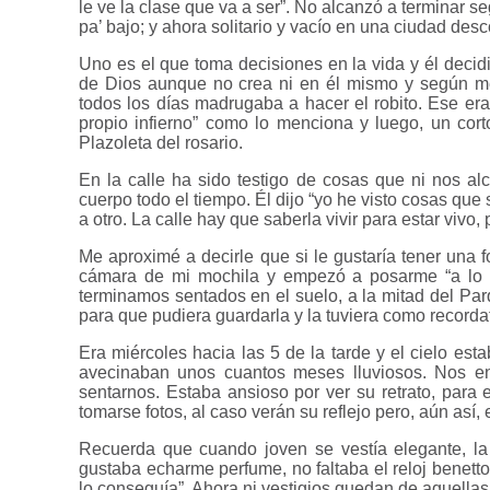
le ve la clase que va a ser”. No alcanzó a terminar s
pa’ bajo; y ahora solitario y vacío en una ciudad des
Uno es el que toma decisiones en la vida y él decid
de Dios aunque no crea ni en él mismo y
según me 
todos los días madrugaba a hacer el robito. Ese era
propio infierno” como lo menciona y luego, un cort
Plazoleta del rosario.
En la calle ha sido testigo de cosas que ni nos 
cuerpo todo el tiempo. Él dijo
“
yo he visto cosas que
a otro. La calle hay que saberla vivir para estar viv
Me aproximé a decirle que si le gustaría tener una 
cámara de mi mochila y empezó a posarme “a lo 
terminamos sentados en el suelo, a la mitad del Par
para que pudiera guardarla y la tuviera como recordat
Era miércoles hacia las 5 de la tarde y el cielo es
avecinaban unos cuantos meses lluviosos. Nos e
sentarnos. Estaba ansioso por ver su retrato, para
tomarse fotos, al caso verán su reflejo pero, aún así,
Recuerda que cuando joven se vestía elegante, la 
gustaba echarme perfume, no faltaba el reloj benett
lo conseguía”. Ahora ni vestigios quedan de aquella