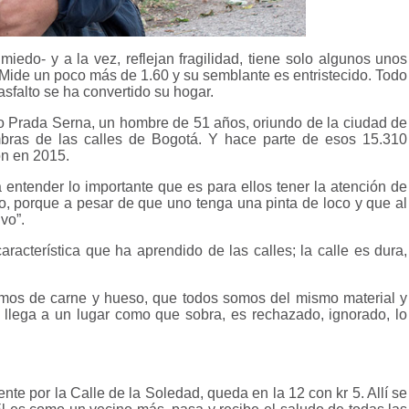
miedo- y a la vez, reflejan fragilidad, tiene solo algunos unos
 Mide un poco más de 1.60 y su semblante es entristecido. Todo
 asfalto se ha convertido su hogar.
o Prada Serna, un hombre de 51 años, oriundo de la ciudad de
mbras de las calles de Bogotá. Y hace parte de esos 15.310
ron en 2015.
entender lo importante que es para ellos tener la atención de
o, porque a pesar de que uno tenga una pinta de loco y que al
vo”.
acterística que ha aprendido de las calles; la calle es dura,
omos de carne y hueso, que todos somos del mismo material y
 llega a un lugar como que sobra, es rechazado, ignorado, lo
nte por la Calle de la Soledad, queda en la 12 con kr 5. Allí se