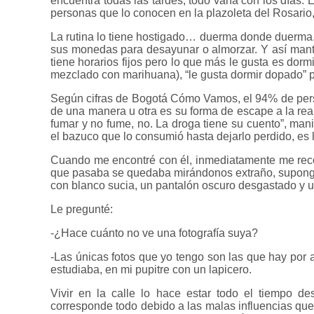
encuentra todas las tardes, todo varía con los días.
personas que lo conocen en la plazoleta del Rosario
La rutina lo tiene hostigado… duerma donde duerma, p
sus monedas para desayunar o almorzar. Y así mant
tiene horarios fijos pero lo que más le gusta es dor
mezclado con marihuana), “le gusta dormir dopado” po
Según cifras de Bogotá Cómo Vamos, el 94% de pers
de una manera u otra es su forma de escape a la real
fumar y no fume, no. La droga tiene su cuento”, man
el bazuco que lo consumió hasta dejarlo perdido, es l
Cuando me encontré con él, inmediatamente me recon
que pasaba se quedaba mirándonos extraño, supongo 
con blanco sucia, un pantalón oscuro desgastado y 
Le pregunté:
-¿Hace cuánto no ve una fotografía suya?
-Las únicas fotos que yo tengo son las que hay por ah
estudiaba, en mi pupitre con un lapicero.
Vivir en la calle lo hace estar todo el tiempo de
corresponde todo debido a las malas influencias que