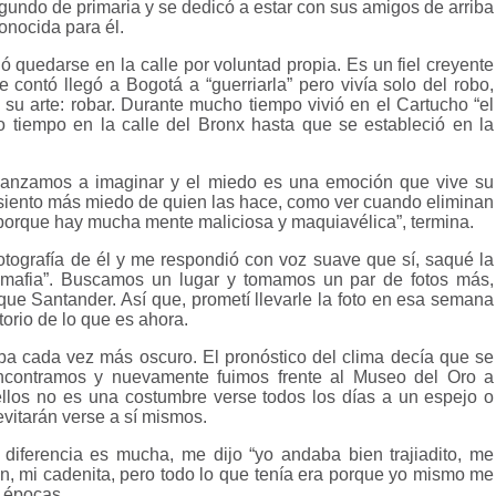
egundo de primaria y se dedicó a estar con sus amigos de arriba
conocida para él.
ió quedarse en la calle por voluntad propia.
Es un fiel creyente
contó llegó a Bogotá a “guerriarla”
pero vivía solo del robo,
 su arte: robar. Durante mucho tiempo vivió en el Cartucho “el
o tiempo en la calle del Bronx hasta que se estableció en la
alcanzamos a imaginar y el miedo es una emoción que vive su
 siento más miedo de quien las hace, como ver cuando eliminan
o, porque hay mucha mente maliciosa y maquiavélica”, termina.
fotografía de él y me respondió con voz suave que sí, saqué la
mafia”. Buscamos un lugar y tomamos un par de fotos más,
que Santander. Así que, prometí llevarle la foto en esa semana
orio de lo que es ahora.
taba cada vez más oscuro. El pronóstico del clima decía que se
ncontramos y nuevamente fuimos frente al Museo del Oro a
 ellos no es una costumbre verse todos los días a un espejo o
 evitarán verse a sí mismos.
diferencia es mucha, me dijo “yo andaba bien trajiadito, me
on, mi cadenita, pero todo lo que tenía era porque yo mismo me
s épocas.