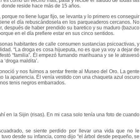
 Él es como un vecino más, pasa y recibe el saludo de todas las
, donde reside hace más de 15 años.
orque no tiene lugar fijo, se levanta y lo primero es conseguir
iene el día rebuscándosela en los parqueaderos cercanos. No
mir, después de haber prendido su baretico y su maduro (bazuco
rque en el día prefiere estar en sus cinco sentidos.
onas habitantes de calle consumen sustancias psicoactivas, y
idad. “La droga es cosa hijueputa, no es que ya voy a dejar de
ifestó “familia”. Él empezó fumando marihuana y se le atravesó
a ‘droga maldita’.
oció y nos fuimos a sentar frente al Museo del Oro. La gente
la apariencia. Él venía vestido con una chaqueta azul oscuro
unos tenis negros embarrados.
í en la Sijin (risas). En mi casa solo tenía una foto de cuando
scuadrado, se
siente perdido por llevar una vida que no le
 tuvo desde su infancia, como dijo “el árbol desde pequeño, se