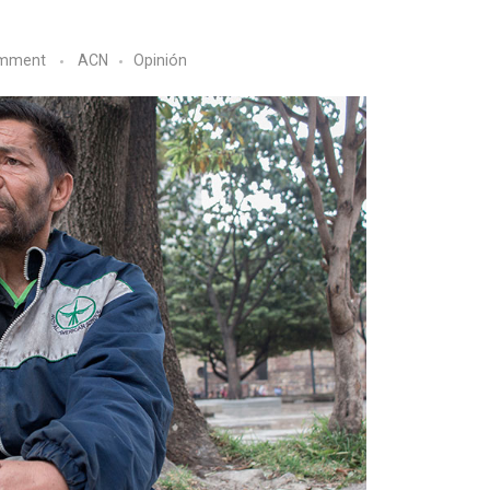
mment
ACN
Opinión