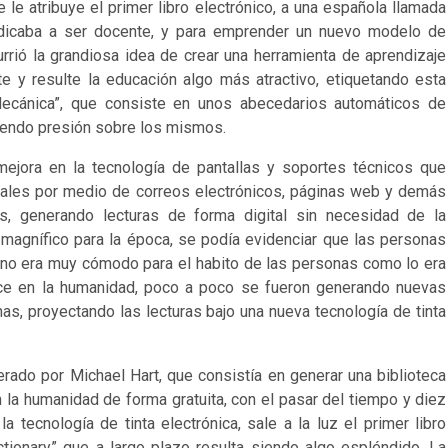
le atribuye el primer libro electrónico, a una española llamada
dicaba a ser docente, y para emprender un nuevo modelo de
rrió la grandiosa idea de crear una herramienta de aprendizaje
 y resulte la educación algo más atractivo, etiquetando esta
ecánica”, que consiste en unos abecedarios automáticos de
ciendo presión sobre los mismos.
mejora en la tecnología de pantallas y soportes técnicos que
gitales por medio de correos electrónicos, páginas web y demás
, generando lecturas de forma digital sin necesidad de la
magnífico para la época, se podía evidenciar que las personas
 no era muy cómodo para el habito de las personas como lo era
ance en la humanidad, poco a poco se fueron generando nuevas
s, proyectando las lecturas bajo una nueva tecnología de tinta
ado por Michael Hart, que consistía en generar una biblioteca
en la humanidad de forma gratuita, con el pasar del tiempo y diez
tecnología de tinta electrónica, sale a la luz el primer libro
tionary” que a largo plazo resulta siendo algo espléndido. La