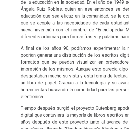
de la educación en la sociedad. En el año de 1949 se 
Ángela Ruiz Robles, quien en ese entonces se de
educación que sea eficaz en la comunidad, se le ocu
que se acople a las necesidades de cada estudiante
nueva invención con el nombre de “Enciclopedia M
diferentes idiomas para formar frases y palabras ha
A final de los años 90, podíamos experimentar la 
podrían generar una distribución de los escritos di
formatos que se puedan visualizar en ordenadores
impresión de los mismos. Aunque esto parecía algo 
desgastaban mucho su vista y esta forma de lectura
un libro de papel. Gracias a la tecnología y su av
herramientas buscando la comodidad para las persona
electrónica.
Tiempo después surgió el proyecto Gutenberg apoder
digital que contuviera la mayoría de libros escritos 
años después de este proyecto junto al avance de la 
electrónico llamado “Random House’s Electronic Dic