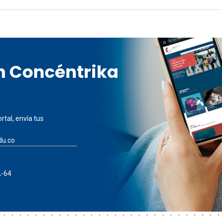
en Concéntrika
rtal, envía tus
du.co
A-64