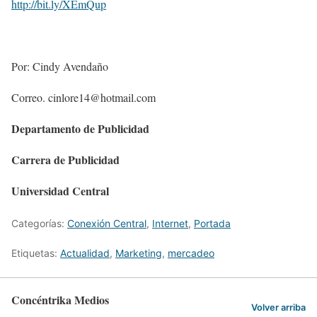
http://bit.ly/XEmQup
Por: Cindy Avendaño
Correo. cinlore14@hotmail.com
Departamento de Publicidad
Carrera de Publicidad
Universidad Central
Categorías:
Conexión Central
,
Internet
,
Portada
Etiquetas:
Actualidad
,
Marketing
,
mercadeo
Concéntrika Medios
Volver arriba